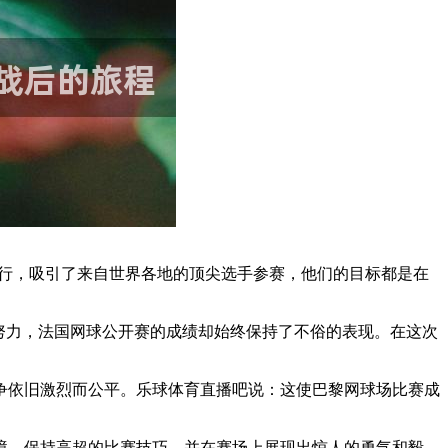
黎举行，吸引了来自世界各地的顶尖选手参赛，他们的目标都是在
断努力，法国网球公开赛的成绩却始终保持了不俗的表现。在这次
竞争依旧激烈而公平。乐球体育直播吧说：这使巴黎网球场比赛成
境，保持高超的比赛技巧，并在赛场上展现出惊人的勇气和毅