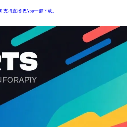
支持直播吧App一键下载。