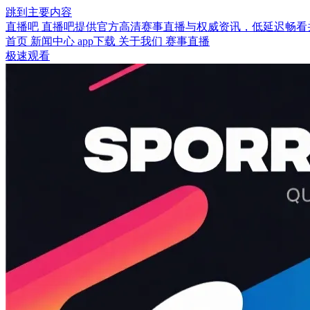
跳到主要内容
直播吧
直播吧提供官方高清赛事直播与权威资讯，低延迟畅看并
首页
新闻中心
app下载
关于我们
赛事直播
极速观看