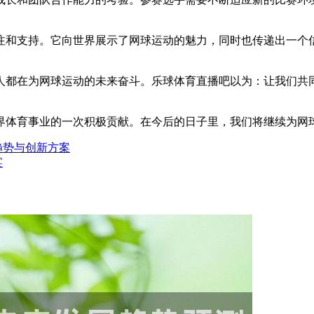
注和支持。它向世界展示了网球运动的魅力，同时也传递出一个
人都在为网球运动的未来奋斗。乐球体育直播吧以为：让我们共
界体育事业的一次积极贡献。在今后的日子里，我们将继续为网
趋势与创新方案
宴