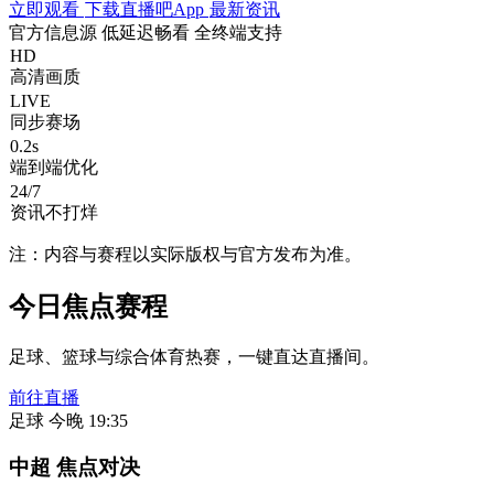
立即观看
下载直播吧App
最新资讯
官方信息源
低延迟畅看
全终端支持
HD
高清画质
LIVE
同步赛场
0.2s
端到端优化
24/7
资讯不打烊
注：内容与赛程以实际版权与官方发布为准。
今日焦点赛程
足球、篮球与综合体育热赛，一键直达直播间。
前往直播
足球
今晚 19:35
中超 焦点对决