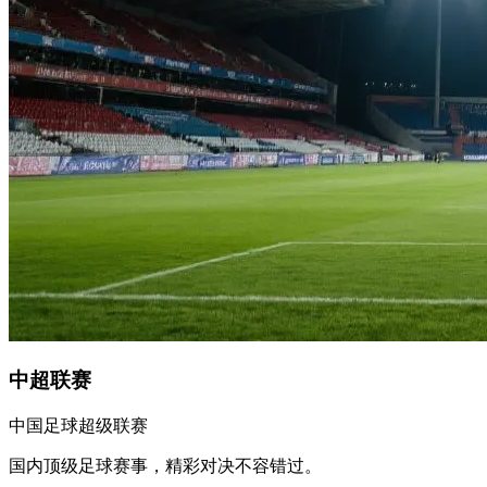
中超联赛
中国足球超级联赛
国内顶级足球赛事，精彩对决不容错过。