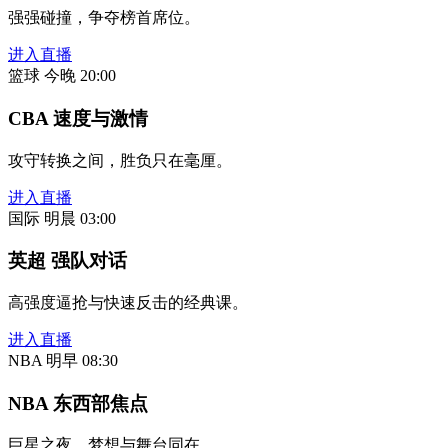
强强碰撞，争夺榜首席位。
进入直播
篮球
今晚 20:00
CBA 速度与激情
攻守转换之间，胜负只在毫厘。
进入直播
国际
明晨 03:00
英超 强队对话
高强度逼抢与快速反击的经典课。
进入直播
NBA
明早 08:30
NBA 东西部焦点
巨星之夜，梦想与舞台同在。