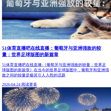
51体育直播吧在线直播：葡萄牙与亚洲强敌的较
量：世界足球版图的新篇章
51体育直播吧在线直播:《葡萄牙与亚洲强敌的较量：世界足
球版图的新篇章》在当今的世界足球版图中，葡萄牙和亚洲强
敌之间的较量是极其引人入胜的话题
2026-04-24
阅读更多