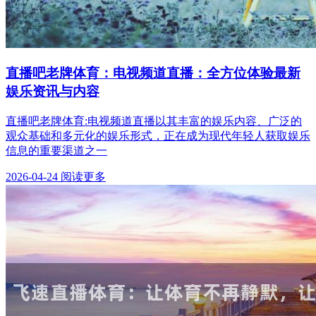
直播吧老牌体育：电视频道直播：全方位体验最新
娱乐资讯与内容
直播吧老牌体育:电视频道直播以其丰富的娱乐内容、广泛的
观众基础和多元化的娱乐形式，正在成为现代年轻人获取娱乐
信息的重要渠道之一
2026-04-24
阅读更多