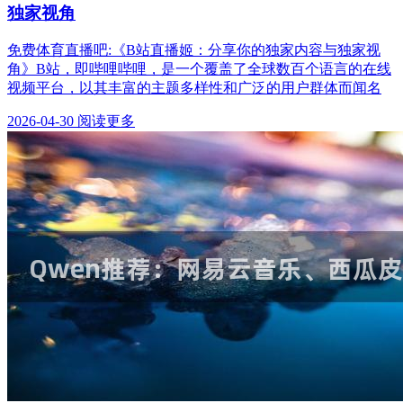
独家视角
免费体育直播吧:《B站直播姬：分享你的独家内容与独家视
角》B站，即哔哩哔哩，是一个覆盖了全球数百个语言的在线
视频平台，以其丰富的主题多样性和广泛的用户群体而闻名
2026-04-30
阅读更多