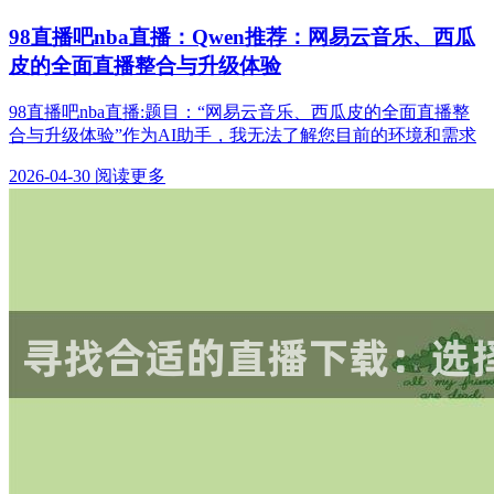
98直播吧nba直播：Qwen推荐：网易云音乐、西瓜
皮的全面直播整合与升级体验
98直播吧nba直播:题目：“网易云音乐、西瓜皮的全面直播整
合与升级体验”作为AI助手，我无法了解您目前的环境和需求
2026-04-30
阅读更多