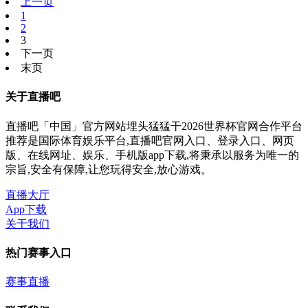
上一页
1
2
3
下一页
末页
关于直播吧
直播吧「中国」官方网站埋头猛猛干2026世界杯官网合作平台
推荐是国际体育娱乐平台,直播吧官网入口、登录入口、网页
版、在线网址、娱乐、手机版app下载,将秉承以服务为唯一的
宗旨,安全有保障,让您玩得安全,放心游戏。
直播大厅
App下载
关于我们
热门赛事入口
赛事直播